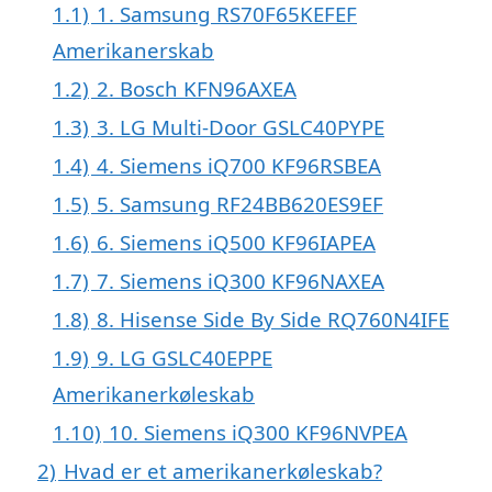
1.1)
1. Samsung RS70F65KEFEF
Amerikanerskab
1.2)
2. Bosch KFN96AXEA
1.3)
3. LG Multi-Door GSLC40PYPE
1.4)
4. Siemens iQ700 KF96RSBEA
1.5)
5. Samsung RF24BB620ES9EF
1.6)
6. Siemens iQ500 KF96IAPEA
1.7)
7. Siemens iQ300 KF96NAXEA
1.8)
8. Hisense Side By Side RQ760N4IFE
1.9)
9. LG GSLC40EPPE
Amerikanerkøleskab
1.10)
10. Siemens iQ300 KF96NVPEA
2)
Hvad er et amerikanerkøleskab?