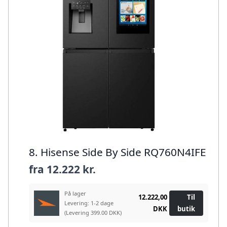
8. Hisense Side By Side RQ760N4IFE
fra
12.222 kr.
På lager
12.222,00
Til
Levering: 1-2 dage
DKK
butik
(Levering 399.00 DKK)