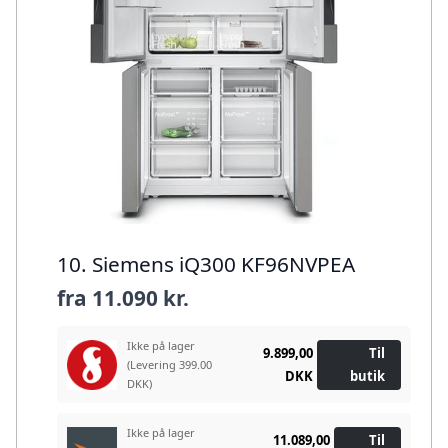
10. Siemens iQ300 KF96NVPEA
fra
11.090 kr.
Ikke på lager
9.899,00
Til
(Levering 399.00
DKK
butik
DKK)
Ikke på lager
11.089,00
Til