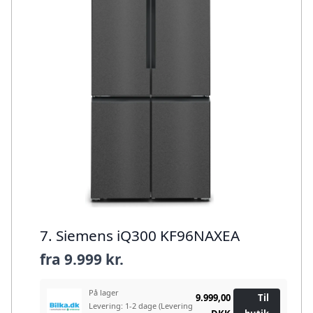
7. Siemens iQ300 KF96NAXEA
fra
9.999 kr.
På lager
9.999,00
Til
Levering: 1-2 dage
(Levering